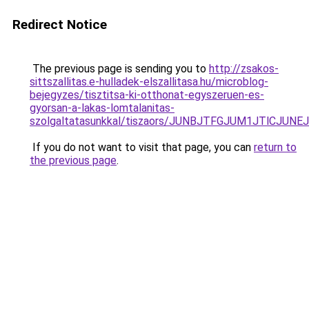
Redirect Notice
The previous page is sending you to
http://zsakos-
sittszallitas.e-hulladek-elszallitasa.hu/microblog-
bejegyzes/tisztitsa-ki-otthonat-egyszeruen-es-
gyorsan-a-lakas-lomtalanitas-
szolgaltatasunkkal/tiszaors/JUNBJTFGJUM1JTlC
If you do not want to visit that page, you can
return to
the previous page
.