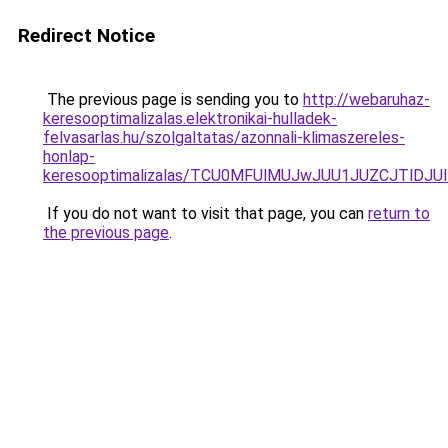
Redirect Notice
The previous page is sending you to
http://webaruhaz-
keresooptimalizalas.elektronikai-hulladek-
felvasarlas.hu/szolgaltatas/azonnali-klimaszereles-
honlap-
keresooptimalizalas/TCU0MFUlMUJwJUU1JUZCJTlDJU
If you do not want to visit that page, you can
return to
the previous page
.