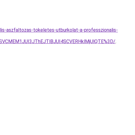
is-aszfaltozas-tokeletes-utburkolat-a-professzionalis-
RSVCMEM1JUI3JThEJTlBJUI4SCVERHklMjUlQTE%3D/
.