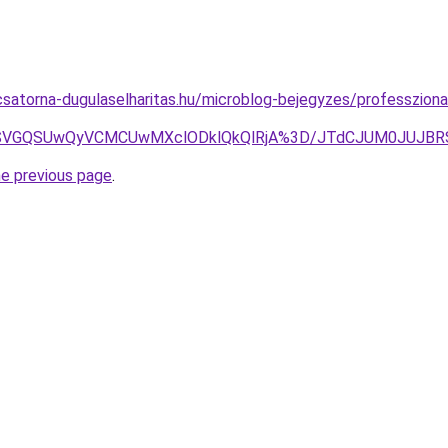
satorna-dugulaselharitas.hu/microblog-bejegyzes/professzional
HZ2VSVGQSUwQyVCMCUwMXclODklQkQlRjA%3D/JTdCJUM0JUJB
he previous page
.